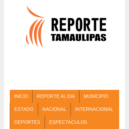
INICIO
REPORTE AL DIA
MUNICIPIO
ESTADO
NACIONAL
INTERNACIONAL
DEPORTES
ESPECTACULOS