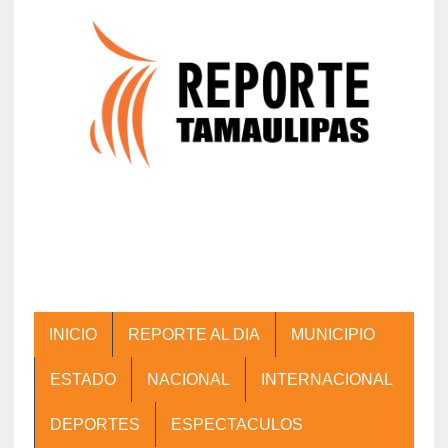
INICIO
REPORTE AL DIA
MUNICIPIO
ESTADO
NACIONAL
INTERNACIONAL
DEPORTES
ESPECTACULOS