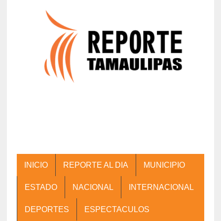
INICIO
REPORTE AL DIA
MUNICIPIO
ESTADO
NACIONAL
INTERNACIONAL
DEPORTES
ESPECTACULOS