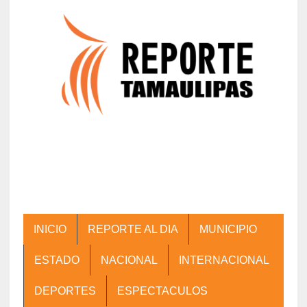
INICIO
REPORTE AL DIA
MUNICIPIO
ESTADO
NACIONAL
INTERNACIONAL
DEPORTES
ESPECTACULOS