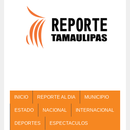
INICIO
REPORTE AL DIA
MUNICIPIO
ESTADO
NACIONAL
INTERNACIONAL
DEPORTES
ESPECTACULOS