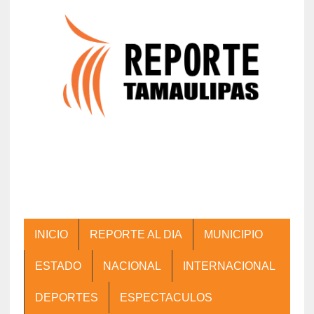
INICIO
REPORTE AL DIA
MUNICIPIO
ESTADO
NACIONAL
INTERNACIONAL
DEPORTES
ESPECTACULOS