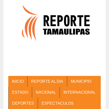
INICIO
REPORTE AL DIA
MUNICIPIO
ESTADO
NACIONAL
INTERNACIONAL
DEPORTES
ESPECTACULOS