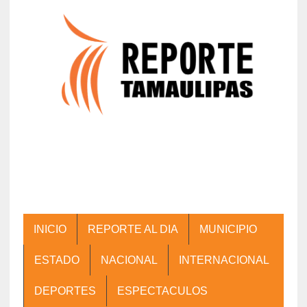
INICIO
REPORTE AL DIA
MUNICIPIO
ESTADO
NACIONAL
INTERNACIONAL
DEPORTES
ESPECTACULOS