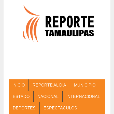
INICIO
REPORTE AL DIA
MUNICIPIO
ESTADO
NACIONAL
INTERNACIONAL
DEPORTES
ESPECTACULOS