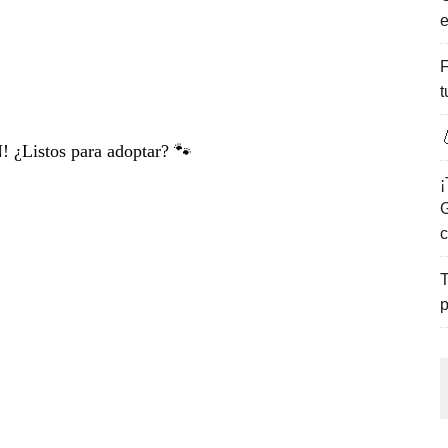
e
ENCANTO DE LAS PLAYAS DEL GOLFO DE MÉXICO.
F
t

¿Listos para adoptar? 🐾
¡
G
c
T
p