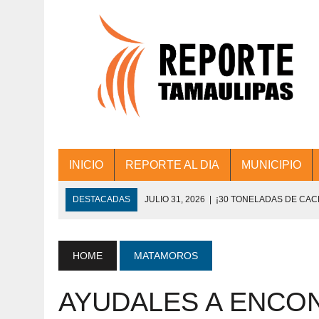
INICIO
REPORTE AL DIA
MUNICIPIO
DESTACADAS
JULIO 31, 2026
|
¡30 TONELADAS DE CA
ACCIONES DE LIMPIEZA EN LOS PRESIDE
JULIO 31, 2026
|
FORTALECE TAMAULIPAS SU CONECTIVIDA
HOME
MATAMOROS
JULIO 30, 2026
|
💧🚰 ¡AGUA PARA LA COMUNIDAD!
AYUDALES A ENCO
JULIO 30, 2026
|
¡TRABAJO EN EQUIPO Y RESULTADOS! 
DE COLONIA.