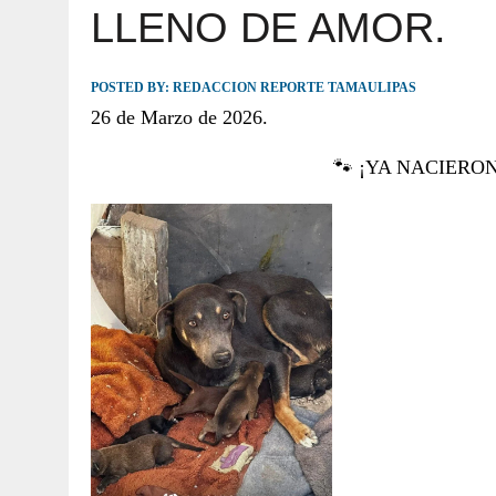
LLENO DE AMOR.
JULIO 30, 2026
|
TAMAULIPAS TE INVITA A DESCUBRIR EL 
POSTED BY:
REDACCION REPORTE TAMAULIPAS
26 de Marzo de 2026.
🐾 ¡YA NACIERON! 