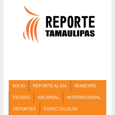
INICIO
REPORTE AL DIA
MUNICIPIO
ESTADO
NACIONAL
INTERNACIONAL
DEPORTES
ESPECTACULOS