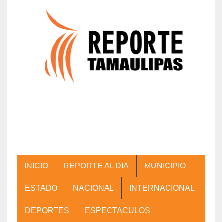
INICIO
REPORTE AL DIA
MUNICIPIO
ESTADO
NACIONAL
INTERNACIONAL
DEPORTES
ESPECTACULOS