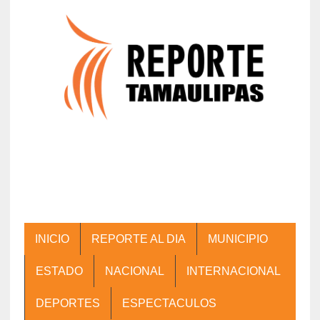
INICIO
REPORTE AL DIA
MUNICIPIO
ESTADO
NACIONAL
INTERNACIONAL
DEPORTES
ESPECTACULOS