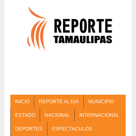
INICIO
REPORTE AL DIA
MUNICIPIO
ESTADO
NACIONAL
INTERNACIONAL
DEPORTES
ESPECTACULOS