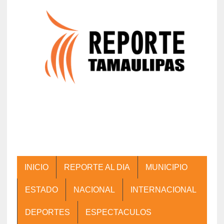
INICIO
REPORTE AL DIA
MUNICIPIO
ESTADO
NACIONAL
INTERNACIONAL
DEPORTES
ESPECTACULOS