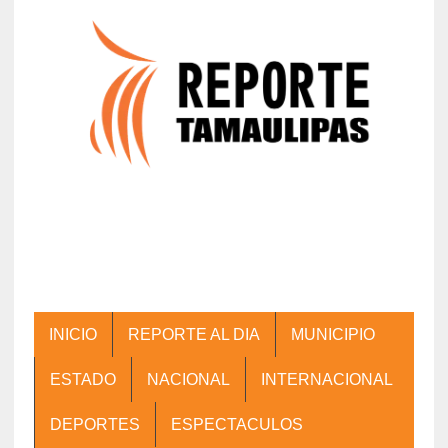
INICIO
REPORTE AL DIA
MUNICIPIO
ESTADO
NACIONAL
INTERNACIONAL
DEPORTES
ESPECTACULOS