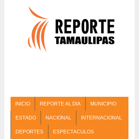
INICIO
REPORTE AL DIA
MUNICIPIO
ESTADO
NACIONAL
INTERNACIONAL
DEPORTES
ESPECTACULOS