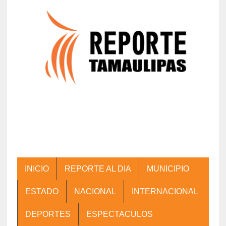
INICIO
REPORTE AL DIA
MUNICIPIO
ESTADO
NACIONAL
INTERNACIONAL
DEPORTES
ESPECTACULOS