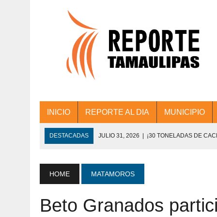
INICIO
REPORTE AL DIA
MUNICIPIO
DESTACADAS
JULIO 31, 2026
|
¡30 TONELADAS DE CA
ACCIONES DE LIMPIEZA EN LOS PRESIDE
JULIO 31, 2026
|
FORTALECE TAMAULIPAS SU CONECTIVIDA
HOME
MATAMOROS
JULIO 30, 2026
|
💧🚰 ¡AGUA PARA LA COMUNIDAD!
Beto Granados partici
JULIO 30, 2026
|
¡TRABAJO EN EQUIPO Y RESULTADOS! 
DE COLONIA.