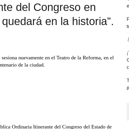
ante del Congreso en
e
ENCANTO DE LAS PLAYAS DEL GOLFO DE MÉXICO.
quedará en la historia”.
F
t

¡
sesiona nuevamente en el Teatro de la Reforma, en el
G
ntenario de la ciudad.
c
T
p
ública Ordinaria Itinerante del Congreso del Estado de