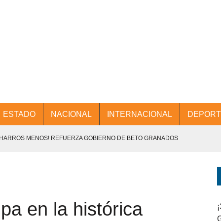
ESTADO
NACIONAL
INTERNACIONAL
DEPORT
CHARROS MENOS! REFUERZA GOBIERNO DE BETO GRANADOS
NTES.
D Y PROMOCIÓN TURÍSTICA DESDE EL AIFA.
pa en la histórica
ENCABEZA BETO GRANADOS MESA DE TRABAJO CON PRESIDENTES
¡
G