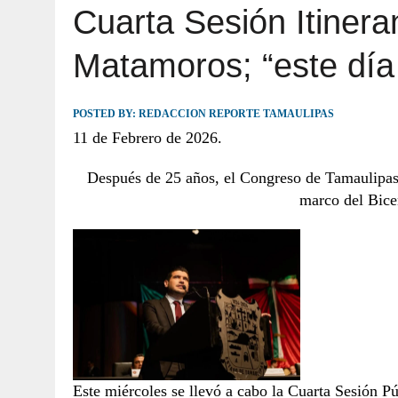
Cuarta Sesión Itiner
JULIO 30, 2026
|
TAMAULIPAS TE INVITA A DESCUBRIR EL 
Matamoros; “este día 
POSTED BY:
REDACCION REPORTE TAMAULIPAS
11 de Febrero de 2026.
Después de 25 años, el Congreso de Tamaulipas 
marco del Bice
Este miércoles se llevó a cabo la Cuarta Sesión P