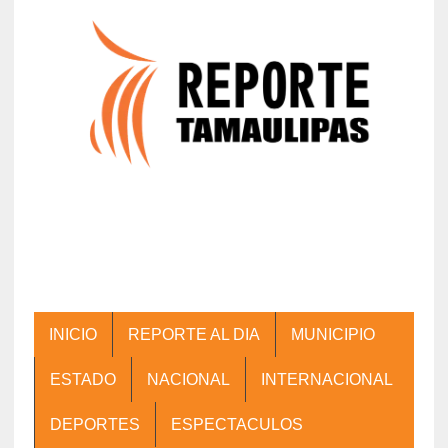
INICIO
REPORTE AL DIA
MUNICIPIO
ESTADO
NACIONAL
INTERNACIONAL
DEPORTES
ESPECTACULOS