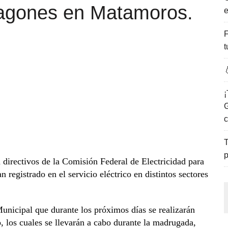
agones en Matamoros.
e
ENCANTO DE LAS PLAYAS DEL GOLFO DE MÉXICO.
F
t

¡
G
c
T
p
directivos de la Comisión Federal de Electricidad para
n registrado en el servicio eléctrico en distintos sectores
unicipal que durante los próximos días se realizarán
 los cuales se llevarán a cabo durante la madrugada,