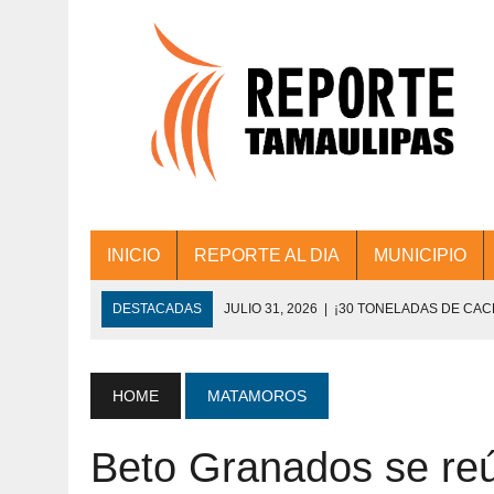
INICIO
REPORTE AL DIA
MUNICIPIO
DESTACADAS
JULIO 31, 2026
|
¡30 TONELADAS DE CA
ACCIONES DE LIMPIEZA EN LOS PRESIDE
JULIO 31, 2026
|
FORTALECE TAMAULIPAS SU CONECTIVIDA
HOME
MATAMOROS
JULIO 30, 2026
|
💧🚰 ¡AGUA PARA LA COMUNIDAD!
Beto Granados se reú
JULIO 30, 2026
|
¡TRABAJO EN EQUIPO Y RESULTADOS! 
DE COLONIA.