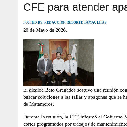
CFE para atender ap
JULIO 30, 2026
|
TAMAULIPAS TE INVITA A DESCUBRIR EL 
POSTED BY:
REDACCION REPORTE TAMAULIPAS
20 de Mayo de 2026.
El alcalde Beto Granados sostuvo una reunión con 
buscar soluciones a las fallas y apagones que se ha
de Matamoros.
Durante la reunión, la CFE informó al Gobierno M
cortes programados por trabajos de mantenimiento,