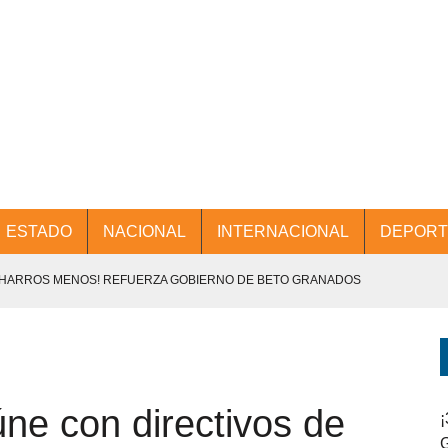
ESTADO
NACIONAL
INTERNACIONAL
DEPORT
CHARROS MENOS! REFUERZA GOBIERNO DE BETO GRANADOS
NTES.
D Y PROMOCIÓN TURÍSTICA DESDE EL AIFA.
ne con directivos de
ENCABEZA BETO GRANADOS MESA DE TRABAJO CON PRESIDENTES
¡
G