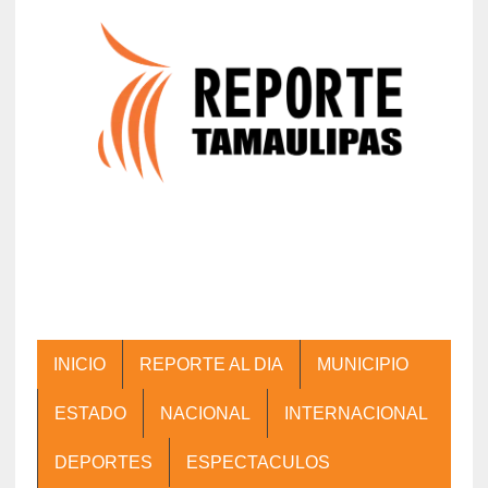
INICIO
REPORTE AL DIA
MUNICIPIO
ESTADO
NACIONAL
INTERNACIONAL
DEPORTES
ESPECTACULOS