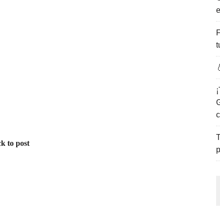
e
ENCANTO DE LAS PLAYAS DEL GOLFO DE MÉXICO.
F
t

¡
G
c
T
k to post
p