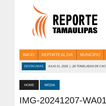
INICIO
REPORTE AL DIA
MUNICIPIO
DESTACADAS
JULIO 31, 2026
|
¡30 TONELADAS DE CA
ACCIONES DE LIMPIEZA EN LOS PRESIDE
JULIO 31, 2026
|
FORTALECE TAMAULIPAS SU CONECTIVIDA
HOME
MEDIA
JULIO 30, 2026
|
💧🚰 ¡AGUA PARA LA COMUNIDAD!
IMG-20241207-WA0
JULIO 30, 2026
|
¡TRABAJO EN EQUIPO Y RESULTADOS! 
DE COLONIA.