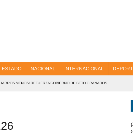
ESTADO
NACIONAL
INTERNACIONAL
DEPORT
CHARROS MENOS! REFUERZA GOBIERNO DE BETO GRANADOS
NTES.
D Y PROMOCIÓN TURÍSTICA DESDE EL AIFA.
126
ENCABEZA BETO GRANADOS MESA DE TRABAJO CON PRESIDENTES
¡
G