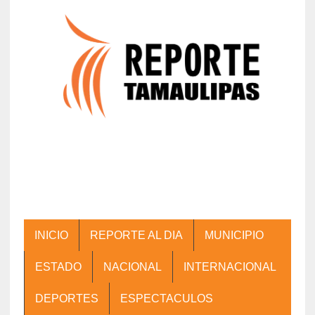
INICIO
REPORTE AL DIA
MUNICIPIO
ESTADO
NACIONAL
INTERNACIONAL
DEPORTES
ESPECTACULOS