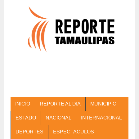
INICIO
REPORTE AL DIA
MUNICIPIO
ESTADO
NACIONAL
INTERNACIONAL
DEPORTES
ESPECTACULOS