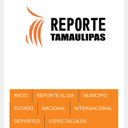
INICIO
REPORTE AL DIA
MUNICIPIO
ESTADO
NACIONAL
INTERNACIONAL
DEPORTES
ESPECTACULOS