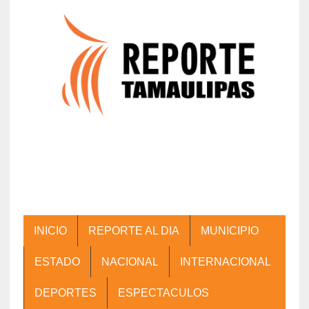
INICIO
REPORTE AL DIA
MUNICIPIO
ESTADO
NACIONAL
INTERNACIONAL
DEPORTES
ESPECTACULOS