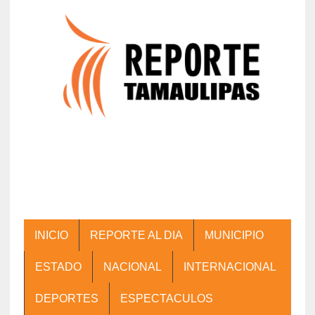
INICIO
REPORTE AL DIA
MUNICIPIO
ESTADO
NACIONAL
INTERNACIONAL
DEPORTES
ESPECTACULOS