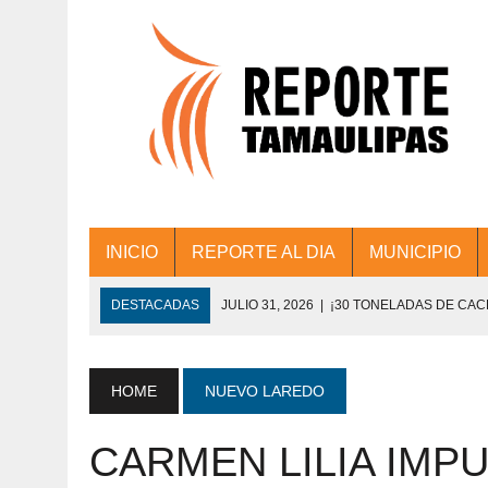
INICIO
REPORTE AL DIA
MUNICIPIO
DESTACADAS
JULIO 31, 2026
|
¡30 TONELADAS DE CA
ACCIONES DE LIMPIEZA EN LOS PRESIDE
JULIO 31, 2026
|
FORTALECE TAMAULIPAS SU CONECTIVIDA
HOME
NUEVO LAREDO
JULIO 30, 2026
|
💧🚰 ¡AGUA PARA LA COMUNIDAD!
CARMEN LILIA IMPU
JULIO 30, 2026
|
¡TRABAJO EN EQUIPO Y RESULTADOS! 
DE COLONIA.