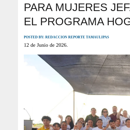
PARA MUJERES JEF
JULIO 30, 2026
|
TAMAULIPAS TE INVITA A DESCUBRIR EL 
EL PROGRAMA HOG
POSTED BY:
REDACCION REPORTE TAMAULIPAS
12 de Junio de 2026.