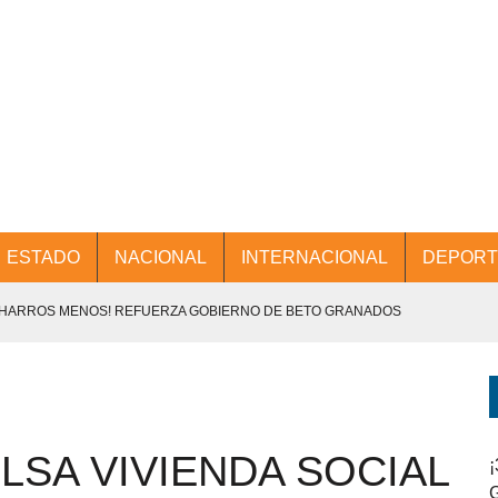
ESTADO
NACIONAL
INTERNACIONAL
DEPORT
CHARROS MENOS! REFUERZA GOBIERNO DE BETO GRANADOS
NTES.
D Y PROMOCIÓN TURÍSTICA DESDE EL AIFA.
LSA VIVIENDA SOCIAL
ENCABEZA BETO GRANADOS MESA DE TRABAJO CON PRESIDENTES
¡
G