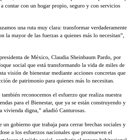
 a contar con un hogar propio, seguro y con servicios
trazamos una ruta muy clara: transformar verdaderamente
on la mayor de las fuerzas a quienes más lo necesitan”,
a presidenta de México, Claudia Sheinbaum Pardo, por
foque social que está transformando la vida de miles de
ta visión de bienestar mediante acciones concretas que
cción de patrimonio para quienes más lo necesitan.
 también reconocemos el esfuerzo que realiza nuestra
endas para el Bienestar, que ya se están construyendo y
a vivienda digna,” añadió Canturosas.
e un gobierno que trabaja para cerrar brechas sociales y
ndose a los esfuerzos nacionales que promueven el
talecer el tejido social, combatir el rezago habitacional