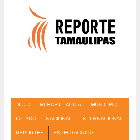
INICIO
REPORTE AL DIA
MUNICIPIO
ESTADO
NACIONAL
INTERNACIONAL
DEPORTES
ESPECTACULOS