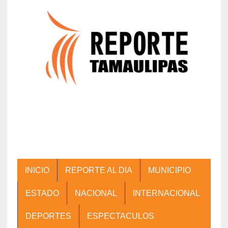
INICIO
REPORTE AL DIA
MUNICIPIO
ESTADO
NACIONAL
INTERNACIONAL
DEPORTES
ESPECTACULOS