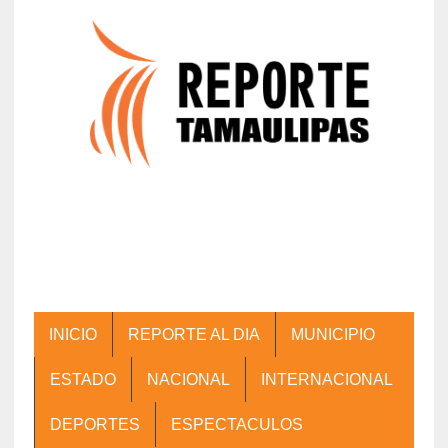
INICIO
REPORTE AL DIA
MUNICIPIO
ESTADO
NACIONAL
INTERNACIONAL
DEPORTES
ESPECTACULOS