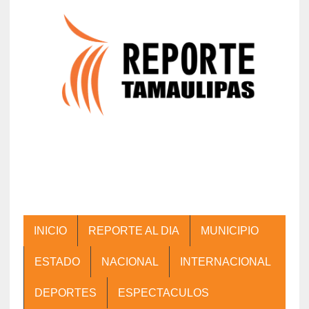
INICIO
REPORTE AL DIA
MUNICIPIO
ESTADO
NACIONAL
INTERNACIONAL
DEPORTES
ESPECTACULOS