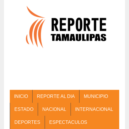
INICIO
REPORTE AL DIA
MUNICIPIO
ESTADO
NACIONAL
INTERNACIONAL
DEPORTES
ESPECTACULOS