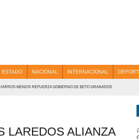
ESTADO
NACIONAL
INTERNACIONAL
DEPORT
CHARROS MENOS! REFUERZA GOBIERNO DE BETO GRANADOS
NTES.
D Y PROMOCIÓN TURÍSTICA DESDE EL AIFA.
S LAREDOS ALIANZA
ENCABEZA BETO GRANADOS MESA DE TRABAJO CON PRESIDENTES
¡
G