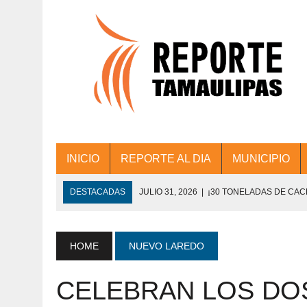
INICIO
REPORTE AL DIA
MUNICIPIO
DESTACADAS
JULIO 31, 2026
|
¡30 TONELADAS DE CA
ACCIONES DE LIMPIEZA EN LOS PRESIDE
JULIO 31, 2026
|
FORTALECE TAMAULIPAS SU CONECTIVIDA
HOME
NUEVO LAREDO
JULIO 30, 2026
|
💧🚰 ¡AGUA PARA LA COMUNIDAD!
CELEBRAN LOS DO
JULIO 30, 2026
|
¡TRABAJO EN EQUIPO Y RESULTADOS! 
DE COLONIA.