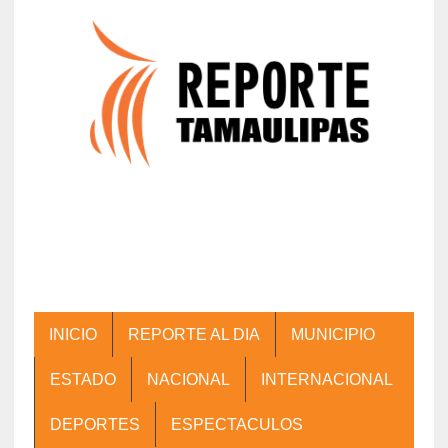
INICIO
REPORTE AL DIA
MUNICIPIO
ESTADO
NACIONAL
INTERNACIONAL
DEPORTES
ESPECTACULOS