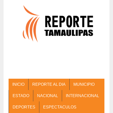
INICIO
REPORTE AL DIA
MUNICIPIO
ESTADO
NACIONAL
INTERNACIONAL
DEPORTES
ESPECTACULOS