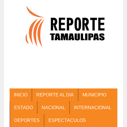
INICIO
REPORTE AL DIA
MUNICIPIO
ESTADO
NACIONAL
INTERNACIONAL
DEPORTES
ESPECTACULOS