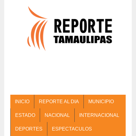
INICIO
REPORTE AL DIA
MUNICIPIO
ESTADO
NACIONAL
INTERNACIONAL
DEPORTES
ESPECTACULOS