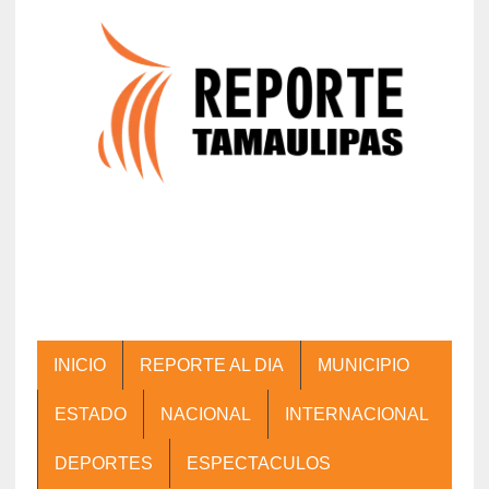
INICIO
REPORTE AL DIA
MUNICIPIO
ESTADO
NACIONAL
INTERNACIONAL
DEPORTES
ESPECTACULOS