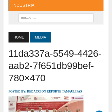
INDUSTRIA
HOME
MEDIA
11da337a-5549-4426-
aab2-7f651db99bef-
780×470
POSTED BY:
REDACCION REPORTE TAMAULIPAS