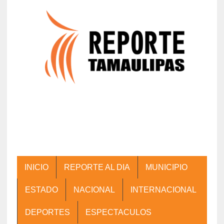
INICIO
REPORTE AL DIA
MUNICIPIO
ESTADO
NACIONAL
INTERNACIONAL
DEPORTES
ESPECTACULOS