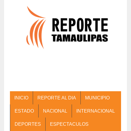
INICIO
REPORTE AL DIA
MUNICIPIO
ESTADO
NACIONAL
INTERNACIONAL
DEPORTES
ESPECTACULOS