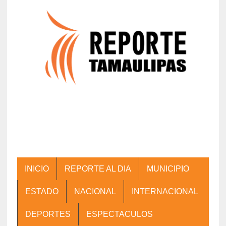
INICIO
REPORTE AL DIA
MUNICIPIO
ESTADO
NACIONAL
INTERNACIONAL
DEPORTES
ESPECTACULOS