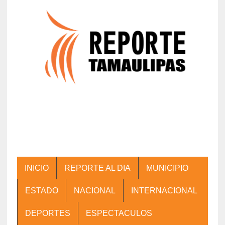
INICIO
REPORTE AL DIA
MUNICIPIO
ESTADO
NACIONAL
INTERNACIONAL
DEPORTES
ESPECTACULOS