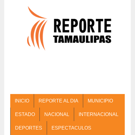
INICIO
REPORTE AL DIA
MUNICIPIO
ESTADO
NACIONAL
INTERNACIONAL
DEPORTES
ESPECTACULOS