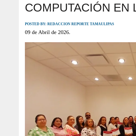
COMPUTACIÓN EN L
JULIO 30, 2026
|
TAMAULIPAS TE INVITA A DESCUBRIR EL 
POSTED BY:
REDACCION REPORTE TAMAULIPAS
09 de Abril de 2026.