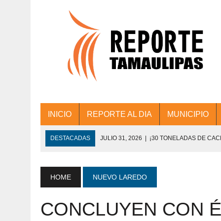
INICIO
REPORTE AL DIA
MUNICIPIO
DESTACADAS
JULIO 31, 2026
|
¡30 TONELADAS DE CA
ACCIONES DE LIMPIEZA EN LOS PRESIDE
JULIO 31, 2026
|
FORTALECE TAMAULIPAS SU CONECTIVIDA
HOME
NUEVO LAREDO
JULIO 30, 2026
|
💧🚰 ¡AGUA PARA LA COMUNIDAD!
CONCLUYEN CON É
JULIO 30, 2026
|
¡TRABAJO EN EQUIPO Y RESULTADOS! 
DE COLONIA.