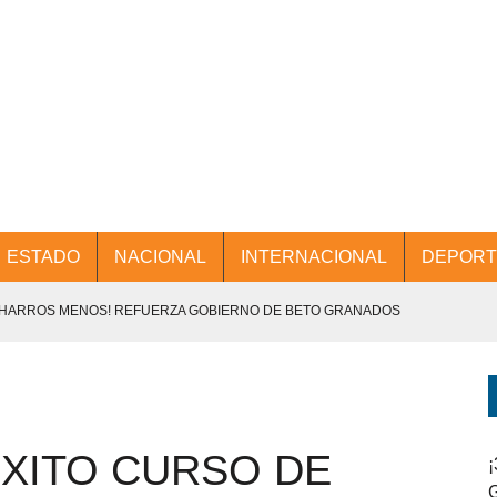
ESTADO
NACIONAL
INTERNACIONAL
DEPORT
CHARROS MENOS! REFUERZA GOBIERNO DE BETO GRANADOS
NTES.
D Y PROMOCIÓN TURÍSTICA DESDE EL AIFA.
XITO CURSO DE
ENCABEZA BETO GRANADOS MESA DE TRABAJO CON PRESIDENTES
¡
G