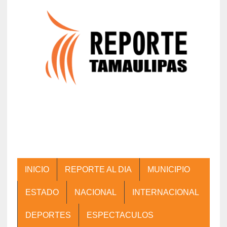
INICIO
REPORTE AL DIA
MUNICIPIO
ESTADO
NACIONAL
INTERNACIONAL
DEPORTES
ESPECTACULOS