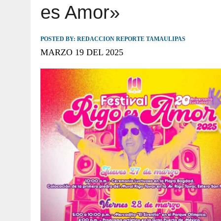
es Amor»
JULIO 30, 2026
|
TAMAULIPAS TE INVITA A DESCUBRIR EL 
POSTED BY:
REDACCION REPORTE TAMAULIPAS
MARZO 19 DEL 2025