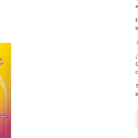
e
ENCANTO DE LAS PLAYAS DEL GOLFO DE MÉXICO.
F
t

¡
G
c
T
p