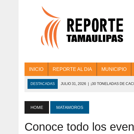
INICIO
REPORTE AL DIA
MUNICIPIO
DESTACADAS
JULIO 31, 2026
|
¡30 TONELADAS DE CA
ACCIONES DE LIMPIEZA EN LOS PRESIDE
JULIO 31, 2026
|
FORTALECE TAMAULIPAS SU CONECTIVIDA
HOME
MATAMOROS
JULIO 30, 2026
|
💧🚰 ¡AGUA PARA LA COMUNIDAD!
Conoce todo los event
JULIO 30, 2026
|
¡TRABAJO EN EQUIPO Y RESULTADOS! 
DE COLONIA.