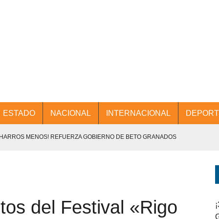
ESTADO
NACIONAL
INTERNACIONAL
DEPORT
CHARROS MENOS! REFUERZA GOBIERNO DE BETO GRANADOS
NTES.
D Y PROMOCIÓN TURÍSTICA DESDE EL AIFA.
os del Festival «Rigo
ENCABEZA BETO GRANADOS MESA DE TRABAJO CON PRESIDENTES
¡
G