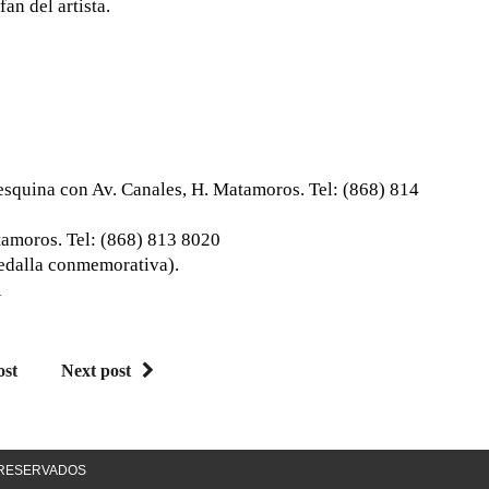
an del artista.
esquina con Av. Canales, H. Matamoros. Tel: (868) 814
amoros. Tel: (868) 813 8020
edalla conmemorativa).
A
ost
Next post
S RESERVADOS