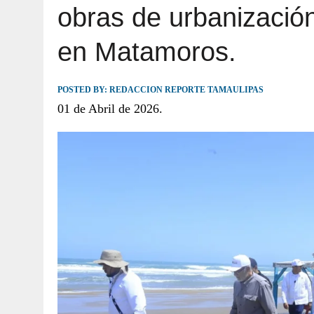
obras de urbanización
JULIO 30, 2026
|
TAMAULIPAS TE INVITA A DESCUBRIR EL 
en Matamoros.
POSTED BY:
REDACCION REPORTE TAMAULIPAS
01 de Abril de 2026.