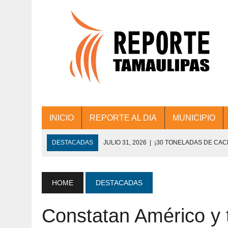
INICIO
REPORTE AL DIA
MUNICIPIO
DESTACADAS
JULIO 31, 2026
|
¡30 TONELADAS DE CA
ACCIONES DE LIMPIEZA EN LOS PRESIDE
JULIO 31, 2026
|
FORTALECE TAMAULIPAS SU CONECTIVIDA
HOME
DESTACADAS
JULIO 30, 2026
|
💧🚰 ¡AGUA PARA LA COMUNIDAD!
Constatan Américo y t
JULIO 30, 2026
|
¡TRABAJO EN EQUIPO Y RESULTADOS! 
DE COLONIA.