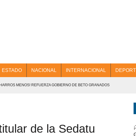
ESTADO
NACIONAL
INTERNACIONAL
DEPORT
CHARROS MENOS! REFUERZA GOBIERNO DE BETO GRANADOS
NTES.
D Y PROMOCIÓN TURÍSTICA DESDE EL AIFA.
itular de la Sedatu
ENCABEZA BETO GRANADOS MESA DE TRABAJO CON PRESIDENTES
¡
G