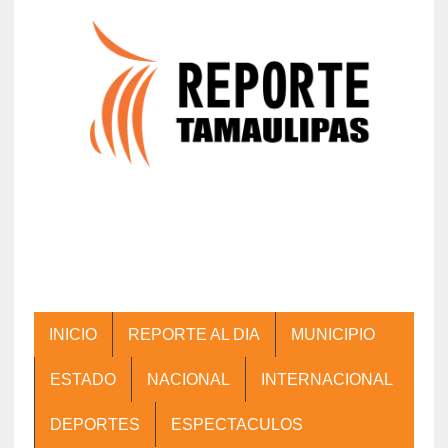
INICIO
REPORTE AL DIA
MUNICIPIO
ESTADO
NACIONAL
INTERNACIONAL
DEPORTES
ESPECTACULOS